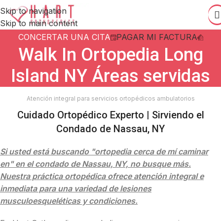
Skip to navigation
Skip to main content
CONCERTAR UNA CITA
PAGAR MI FACTURA
Walk In Ortopedia Long
Island NY Áreas servidas
Atención integral para servicios ortopédicos ambulatorios
Cuidado Ortopédico Experto | Sirviendo el
Condado de Nassau, NY
Si usted está buscando "ortopedia cerca de mí caminar
en" en el condado de Nassau, NY, no busque más.
Nuestra práctica ortopédica ofrece atención integral e
inmediata para una variedad de lesiones
musculoesqueléticas y condiciones.