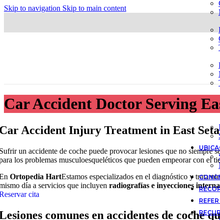
Skip to navigation
Skip to main content
Car Accident Doctor Serving Ea
Car Accident Injury Treatment in East Set
UBICA
Sufrir un accidente de coche puede provocar lesiones que no siempre se
para los problemas musculoesqueléticos que pueden empeorar con el t
En
Ortopedia Hart
Estamos especializados en el diagnóstico y tratami
CONCE
mismo día a servicios que incluyen
radiografías e inyecciones interna
RECO
Reservar cita
REFER
RECU
Lesiones comunes en accidentes de coche q