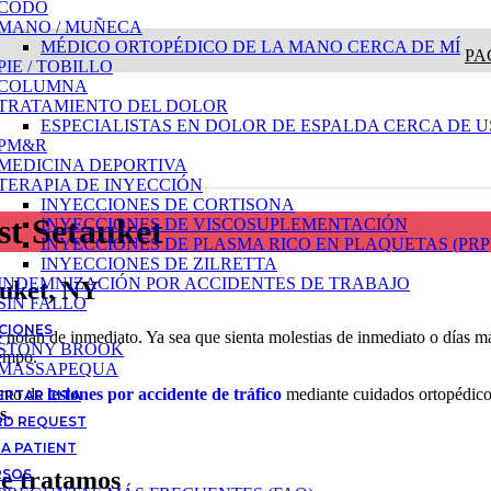
CODO
MANO / MUÑECA
MÉDICO ORTOPÉDICO DE LA MANO CERCA DE MÍ
PA
PIE / TOBILLO
COLUMNA
TRATAMIENTO DEL DOLOR
ESPECIALISTAS EN DOLOR DE ESPALDA CERCA DE U
PM&R
MEDICINA DEPORTIVA
TERAPIA DE INYECCIÓN
INYECCIONES DE CORTISONA
st Setauket
INYECCIONES DE VISCOSUPLEMENTACIÓN
INYECCIONES DE PLASMA RICO EN PLAQUETAS (PRP
INYECCIONES DE ZILRETTA
INDEMNIZACIÓN POR ACCIDENTES DE TRABAJO
auket, NY
SIN FALLO
CIONES
 notan de inmediato. Ya sea que sienta molestias de inmediato o días 
STONY BROOK
iempo.
MASSAPEQUA
ento de
lesiones por accidente de tráfico
mediante cuidados ortopédicos
RTAR CITA
s
.
RD REQUEST
 A PATIENT
RSOS
ue tratamos